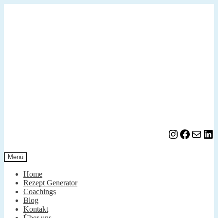
Zur
Zum
Navigation
Inhalt
springen
springen
Instagram
Facebook
E-Mail
LinkedIn
Menü
Home
Rezept Generator
Coachings
Blog
Kontakt
Über uns