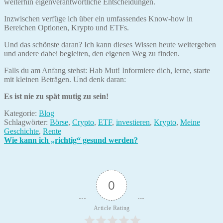
weiterhin eigenverantwortliche Entscheidungen.
Inzwischen verfüge ich über ein umfassendes Know-how in
Bereichen Optionen, Krypto und ETFs.
Und das schönste daran? Ich kann dieses Wissen heute weitergeben
und andere dabei begleiten, den eigenen Weg zu finden.
Falls du am Anfang stehst: Hab Mut! Informiere dich, lerne, starte
mit kleinen Beträgen. Und denk daran:
Es ist nie zu spät mutig zu sein!
Kategorie:
Blog
Schlagwörter:
Börse
,
Crypto
,
ETF
,
investieren
,
Krypto
,
Meine
Geschichte
,
Rente
Beitragsnavigation
Vorheriger
Wie kann ich „richtig“ gesund werden?
Beitrag:
0
Article Rating