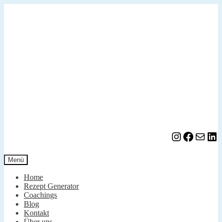
Zur
Zum
Navigation
Inhalt
springen
springen
Instagram
Facebook
E-Mail
LinkedIn
Menü
Home
Rezept Generator
Coachings
Blog
Kontakt
Über uns