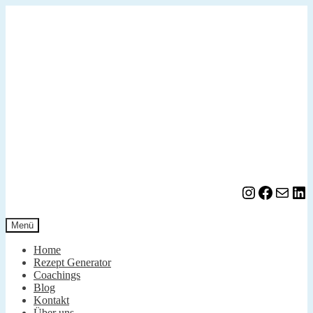
Zur
Zum
Navigation
Inhalt
springen
springen
Instagram
Facebook
E-Mail
LinkedIn
Menü
Home
Rezept Generator
Coachings
Blog
Kontakt
Über uns