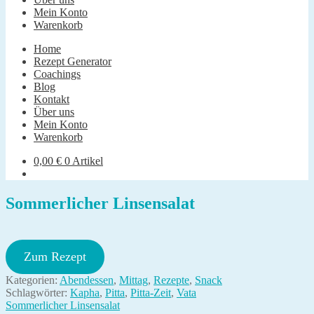
Mein Konto
Warenkorb
Home
Rezept Generator
Coachings
Blog
Kontakt
Über uns
Mein Konto
Warenkorb
0,00
€
0 Artikel
Sommerlicher Linsensalat
Zum Rezept
Kategorien:
Abendessen
,
Mittag
,
Rezepte
,
Snack
Schlagwörter:
Kapha
,
Pitta
,
Pitta-Zeit
,
Vata
Beitragsnavigation
Vorheriger
Sommerlicher Linsensalat