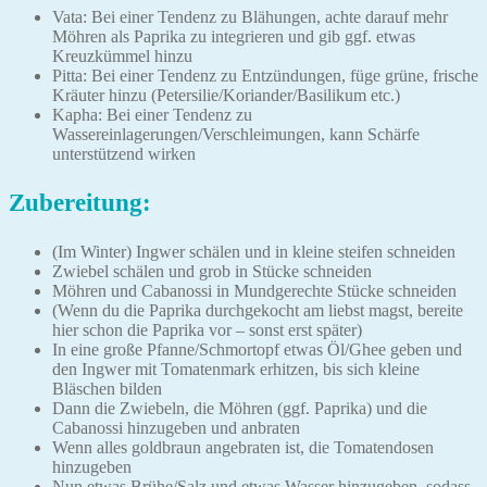
Vata: Bei einer Tendenz zu Blähungen, achte darauf mehr
Möhren als Paprika zu integrieren und gib ggf. etwas
Kreuzkümmel hinzu
Pitta: Bei einer Tendenz zu Entzündungen, füge grüne, frische
Kräuter hinzu (Petersilie/Koriander/Basilikum etc.)
Kapha: Bei einer Tendenz zu
Wassereinlagerungen/Verschleimungen, kann Schärfe
unterstützend wirken
Zubereitung:
(Im Winter) Ingwer schälen und in kleine steifen schneiden
Zwiebel schälen und grob in Stücke schneiden
Möhren und Cabanossi in Mundgerechte Stücke schneiden
(Wenn du die Paprika durchgekocht am liebst magst, bereite
hier schon die Paprika vor – sonst erst später)
In eine große Pfanne/Schmortopf etwas Öl/Ghee geben und
den Ingwer mit Tomatenmark erhitzen, bis sich kleine
Bläschen bilden
Dann die Zwiebeln, die Möhren (ggf. Paprika) und die
Cabanossi hinzugeben und anbraten
Wenn alles goldbraun angebraten ist, die Tomatendosen
hinzugeben
Nun etwas Brühe/Salz und etwas Wasser hinzugeben, sodass