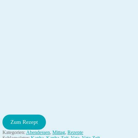
Zum Rezept
Kategorien:
Abendessen
,
Mittag
,
Rezepte
Schlagwörter:
Kapha
,
Kapha-Zeit
,
Vata
,
Vata-Zeit