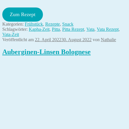
Zum Rezept
Kategorien:
Frühstück
,
Rezepte
,
Snack
Schlagwörter:
Kapha-Zeit
,
Pitta
,
Pitta Rezept
,
Vata
,
Vata Rezept
,
Vata-Zeit
Veröffentlicht am
22. April 2022
30. August 2022
von
Nathalie
Auberginen-Linsen Bolognese