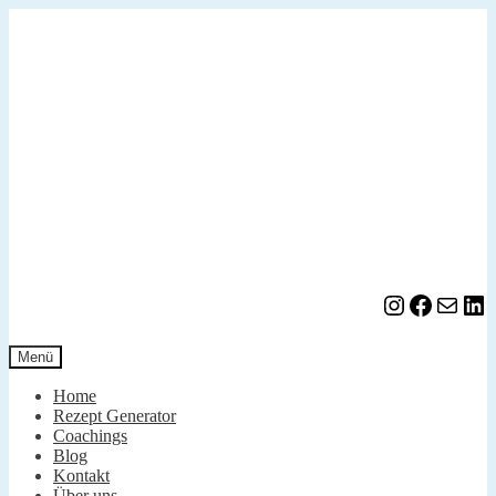
Zur
Zum
Navigation
Inhalt
springen
springen
Instagram
Facebook
E-Mail
LinkedIn
Menü
Home
Rezept Generator
Coachings
Blog
Kontakt
Über uns