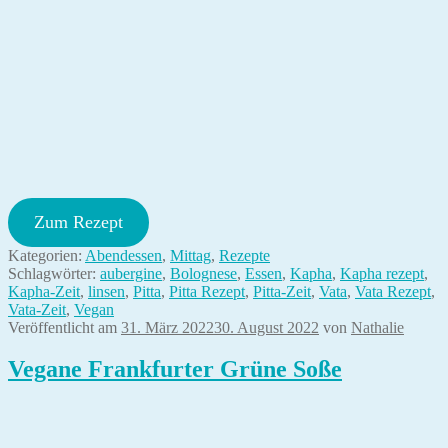
Zum Rezept
Kategorien:
Abendessen
,
Mittag
,
Rezepte
Schlagwörter:
aubergine
,
Bolognese
,
Essen
,
Kapha
,
Kapha rezept
,
Kapha-Zeit
,
linsen
,
Pitta
,
Pitta Rezept
,
Pitta-Zeit
,
Vata
,
Vata Rezept
,
Vata-Zeit
,
Vegan
Veröffentlicht am
31. März 2022
30. August 2022
von
Nathalie
Vegane Frankfurter Grüne Soße