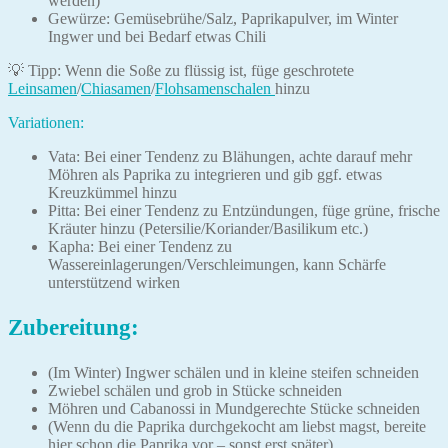
werden)
Gewürze: Gemüsebrühe/Salz, Paprikapulver, im Winter
Ingwer und bei Bedarf etwas Chili
💡 Tipp: Wenn die Soße zu flüssig ist, füge geschrotete
Leinsamen
/
Chiasamen
/
Flohsamenschalen
hinzu
Variationen:
Vata: Bei einer Tendenz zu Blähungen, achte darauf mehr
Möhren als Paprika zu integrieren und gib ggf. etwas
Kreuzkümmel hinzu
Pitta: Bei einer Tendenz zu Entzündungen, füge grüne, frische
Kräuter hinzu (Petersilie/Koriander/Basilikum etc.)
Kapha: Bei einer Tendenz zu
Wassereinlagerungen/Verschleimungen, kann Schärfe
unterstützend wirken
Zubereitung:
(Im Winter) Ingwer schälen und in kleine steifen schneiden
Zwiebel schälen und grob in Stücke schneiden
Möhren und Cabanossi in Mundgerechte Stücke schneiden
(Wenn du die Paprika durchgekocht am liebst magst, bereite
hier schon die Paprika vor – sonst erst später)