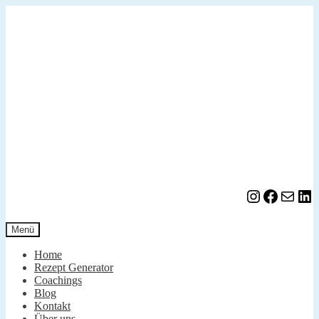
Zur
Zum
Navigation
Inhalt
springen
springen
Instagram
Facebook
E-Mail
LinkedIn
Menü
Home
Rezept Generator
Coachings
Blog
Kontakt
Über uns