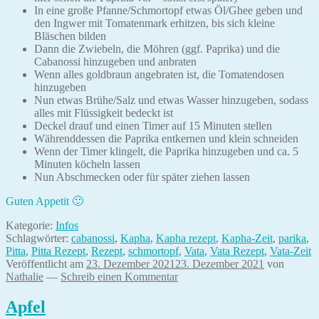
In eine große Pfanne/Schmortopf etwas Öl/Ghee geben und
den Ingwer mit Tomatenmark erhitzen, bis sich kleine
Bläschen bilden
Dann die Zwiebeln, die Möhren (ggf. Paprika) und die
Cabanossi hinzugeben und anbraten
Wenn alles goldbraun angebraten ist, die Tomatendosen
hinzugeben
Nun etwas Brühe/Salz und etwas Wasser hinzugeben, sodass
alles mit Flüssigkeit bedeckt ist
Deckel drauf und einen Timer auf 15 Minuten stellen
Währenddessen die Paprika entkernen und klein schneiden
Wenn der Timer klingelt, die Paprika hinzugeben und ca. 5
Minuten köcheln lassen
Nun Abschmecken oder für später ziehen lassen
Guten Appetit 🙂
Kategorie:
Infos
Schlagwörter:
cabanossi
,
Kapha
,
Kapha rezept
,
Kapha-Zeit
,
parika
,
Pitta
,
Pitta Rezept
,
Rezept
,
schmortopf
,
Vata
,
Vata Rezept
,
Vata-Zeit
Veröffentlicht am
23. Dezember 2021
23. Dezember 2021
von
Nathalie
—
Schreib einen Kommentar
Apfel