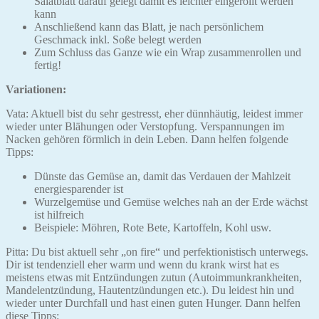
Salatblatt darauf gelegt damit es leichter eingerollt werden
kann
Anschließend kann das Blatt, je nach persönlichem
Geschmack inkl. Soße belegt werden
Zum Schluss das Ganze wie ein Wrap zusammenrollen und
fertig!
Variationen:
Vata: Aktuell bist du sehr gestresst, eher dünnhäutig, leidest immer
wieder unter Blähungen oder Verstopfung. Verspannungen im
Nacken gehören förmlich in dein Leben. Dann helfen folgende
Tipps:
Dünste das Gemüse an, damit das Verdauen der Mahlzeit
energiesparender ist
Wurzelgemüse und Gemüse welches nah an der Erde wächst
ist hilfreich
Beispiele: Möhren, Rote Bete, Kartoffeln, Kohl usw.
Pitta: Du bist aktuell sehr „on fire“ und perfektionistisch unterwegs.
Dir ist tendenziell eher warm und wenn du krank wirst hat es
meistens etwas mit Entzündungen zutun (Autoimmunkrankheiten,
Mandelentzündung, Hautentzündungen etc.). Du leidest hin und
wieder unter Durchfall und hast einen guten Hunger. Dann helfen
diese Tipps: