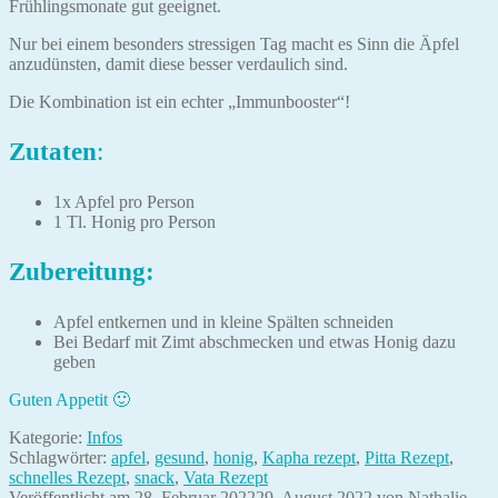
Frühlingsmonate gut geeignet.
Nur bei einem besonders stressigen Tag macht es Sinn die Äpfel
anzudünsten, damit diese besser verdaulich sind.
Die Kombination ist ein echter „Immunbooster“!
Zutaten
:
1x Apfel pro Person
1 Tl. Honig pro Person
Zubereitung:
Apfel entkernen und in kleine Spälten schneiden
Bei Bedarf mit Zimt abschmecken und etwas Honig dazu
geben
Guten Appetit 🙂
Kategorie:
Infos
Schlagwörter:
apfel
,
gesund
,
honig
,
Kapha rezept
,
Pitta Rezept
,
schnelles Rezept
,
snack
,
Vata Rezept
Veröffentlicht am
28. Februar 2022
29. August 2022
von
Nathalie
—