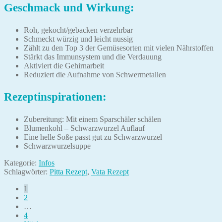
Geschmack und Wirkung:
Roh, gekocht/gebacken verzehrbar
Schmeckt würzig und leicht nussig
Zählt zu den Top 3 der Gemüsesorten mit vielen Nährstoffen
Stärkt das Immunsystem und die Verdauung
Aktiviert die Gehirnarbeit
Reduziert die Aufnahme von Schwermetallen
Rezeptinspirationen:
Zubereitung: Mit einem Sparschäler schälen
Blumenkohl – Schwarzwurzel Auflauf
Eine helle Soße passt gut zu Schwarzwurzel
Schwarzwurzelsuppe
Kategorie:
Infos
Schlagwörter:
Pitta Rezept
,
Vata Rezept
Seitennummerierung
1
2
der
…
Beiträge
4