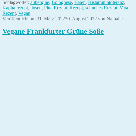
Schlagwörter:
aubergine
,
Bolognese
,
Essen
,
Histaminintoleranz
,
Kapha rezept
,
linsen
,
Pitta Rezept
,
Rezept
,
schnelles Rezept
,
Vata
Rezept
,
Vegan
Veröffentlicht am
31. März 2022
30. August 2022
von
Nathalie
Vegane Frankfurter Grüne Soße