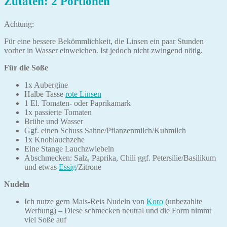
Zutaten: 2 Portionen
Achtung:
Für eine bessere Bekömmlichkeit, die Linsen ein paar Stunden
vorher in Wasser einweichen. Ist jedoch nicht zwingend nötig.
Für die Soße
1x Aubergine
Halbe Tasse
rote Linsen
1 El. Tomaten- oder Paprikamark
1x passierte Tomaten
Brühe und Wasser
Ggf. einen Schuss Sahne/Pflanzenmilch/Kuhmilch
1x Knoblauchzehe
Eine Stange Lauchzwiebeln
Abschmecken: Salz, Paprika, Chili ggf. Petersilie/Basilikum
und etwas
Essig
/Zitrone
Nudeln
Ich nutze gern Mais-Reis Nudeln von
Koro
(unbezahlte
Werbung) – Diese schmecken neutral und die Form nimmt
viel Soße auf