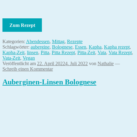
Zum Rezept
Kategorien:
Abendessen
,
Mittag
,
Rezepte
Schlagwörter:
aubergine
,
Bolognese
,
Essen
,
Kapha
,
Kapha rezept
,
Kapha-Zeit
,
linsen
,
Pitta
,
Pitta Rezept
,
Pitta-Zeit
,
Vata
,
Vata Rezept
,
Vata-Zeit
,
Vegan
Veröffentlicht am
22. April 2022
4. Juli 2022
von
Nathalie
—
Schreib einen Kommentar
Auberginen-Linsen Bolognese