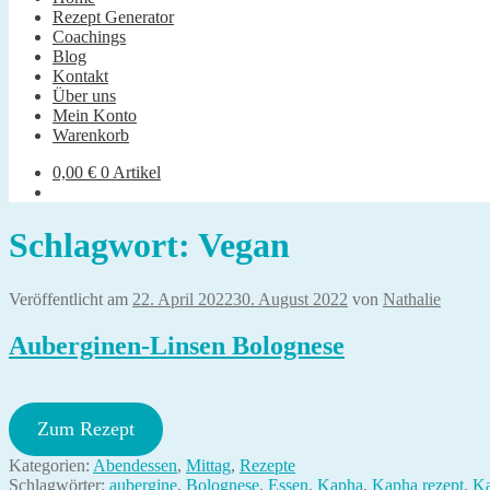
Rezept Generator
Coachings
Blog
Kontakt
Über uns
Mein Konto
Warenkorb
0,00
€
0 Artikel
Schlagwort:
Vegan
Veröffentlicht am
22. April 2022
30. August 2022
von
Nathalie
Auberginen-Linsen Bolognese
Zum Rezept
Kategorien:
Abendessen
,
Mittag
,
Rezepte
Schlagwörter:
aubergine
,
Bolognese
,
Essen
,
Kapha
,
Kapha rezept
,
Ka