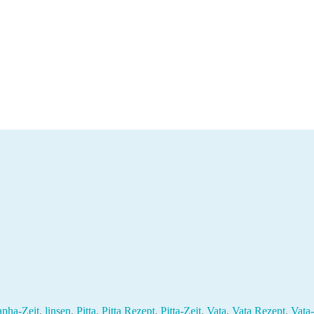
pha-Zeit
,
linsen
,
Pitta
,
Pitta Rezept
,
Pitta-Zeit
,
Vata
,
Vata Rezept
,
Vata-