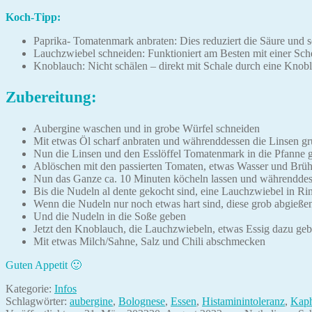
Koch-Tipp:
Paprika- Tomatenmark anbraten: Dies reduziert die Säure und s
Lauchzwiebel schneiden: Funktioniert am Besten mit einer Sch
Knoblauch: Nicht schälen – direkt mit Schale durch eine Knobl
Zubereitung:
Aubergine waschen und in grobe Würfel schneiden
Mit etwas Öl scharf anbraten und währenddessen die Linsen gr
Nun die Linsen und den Esslöffel Tomatenmark in die Pfanne 
Ablöschen mit den passierten Tomaten, etwas Wasser und Brühe 
Nun das Ganze ca. 10 Minuten köcheln lassen und währenddes
Bis die Nudeln al dente gekocht sind, eine Lauchzwiebel in R
Wenn die Nudeln nur noch etwas hart sind, diese grob abgieße
Und die Nudeln in die Soße geben
Jetzt den Knoblauch, die Lauchzwiebeln, etwas Essig dazu ge
Mit etwas Milch/Sahne, Salz und Chili abschmecken
Guten Appetit 🙂
Kategorie:
Infos
Schlagwörter:
aubergine
,
Bolognese
,
Essen
,
Histaminintoleranz
,
Kaph