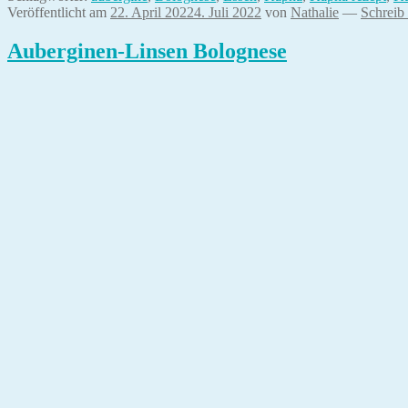
Veröffentlicht am
22. April 2022
4. Juli 2022
von
Nathalie
—
Schreib
Auberginen-Linsen Bolognese