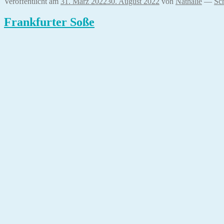
Veröffentlicht am
31. März 2022
30. August 2022
von
Nathalie
—
Sc
Frankfurter Soße