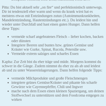
Pitta: Du bist aktuell sehr „on fire“ und perfektionistisch unterwegs.
Dir ist tendenziell eher warm und wenn du krank wirst hat es
meistens etwas mit Entzündungen zutun (Autoimmunkrankheiten,
Mandelentzündung, Hautentzündungen etc.). Du leidest hin und
wieder unter Durchfall und hast einen guten Hunger. Dann helfen
diese Tipps:
vermeide scharf angebratenes Fleisch – lieber kochen, backen
oder dünsten
Integriere Beeren und buntes bzw. grünes Gemüse und
Kräuter wie Gurke, Spinat, Rucola, Petersilie usw.
Vermeide extrem salziges und scharfes Essen
Kapha: Zur Zeit bist du eher träge und müde. Morgens kommst du
schwer in die Gänge. Zudem nimmst du eher zu als ab und leidest
ab und zu unter Wassereinlagerungen. Dann helfen folgende Tipps:
vermeide Milchprodukte und große Fleischmengen
integriere grünes Gemüse/Kräuter und pikante bis scharfe
Gewürze wie Cayennepfeffer, Chili und Ingwer
mache nach dem Essen einen kleinen Spaziergang, um deinen
Stoffwechsel zu unterstützen und dem Foodcoma entgegen zu
wirken