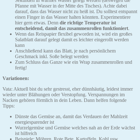
Sekunden in warmes Wasser gelegt werden (deswegen die
Pfanne mit Wasser in der Mitte des Tisches). Achte dabei
darauf, dass das Wasser nicht zu heiß ist. Du solltest entspannt
einen Finger in das Wasser halten könnten. Experimentiere
hier gern etwas. Denn
die richtige Temperatur ist
entscheidend, damit das zusammenrollen funktioniert
.
Wenn das Reispapier flexibel geworden ist, wird ein großes
Salatblatt darauf gelegt damit es leichter eingerollt werden
kann
Anschließend kann das Blatt, je nach persönlichem
Geschmack inkl. Soße belegt werden
Zum Schluss das Ganze wie ein Wrap zusammenrollen und
fertig!
Variationen:
Vata: Aktuell bist du sehr gestresst, eher dünnhäutig, leidest immer
wieder unter Blähungen oder Verstopfung. Verspannungen im
Nacken gehören förmlich in dein Leben. Dann helfen folgende
Tipps:
Dünste das Gemüse an, damit das Verdauen der Mahlzeit
energiesparender ist
Wurzelgemüse und Gemüse welches nah an der Erde wächst
ist hilfreich
Beispiele: Möhren, Rote Bete, Kartoffeln, Kohl usw.