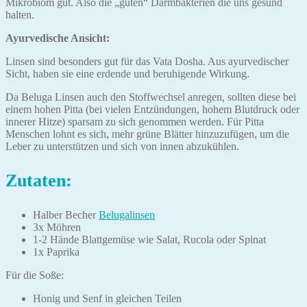
Mikrobiom gut. Also die „guten“ Darmbakterien die uns gesund
halten.
Ayurvedische Ansicht:
Linsen sind besonders gut für das Vata Dosha. Aus ayurvedischer
Sicht, haben sie eine erdende und beruhigende Wirkung.
Da Beluga Linsen auch den Stoffwechsel anregen, sollten diese bei
einem hohen Pitta (bei vielen Entzündungen, hohem Blutdruck oder
innerer Hitze) sparsam zu sich genommen werden. Für Pitta
Menschen lohnt es sich, mehr grüne Blätter hinzuzufügen, um die
Leber zu unterstützen und sich von innen abzukühlen.
Zutaten:
Halber Becher
Belugalinsen
3x Möhren
1-2 Hände Blattgemüse wie Salat, Rucola oder Spinat
1x Paprika
Für die Soße:
Honig und Senf in gleichen Teilen