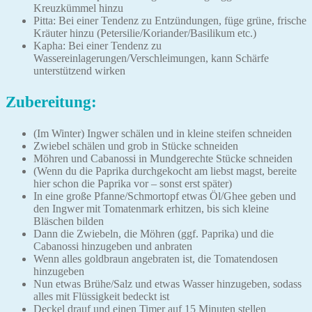
Kreuzkümmel hinzu
Pitta: Bei einer Tendenz zu Entzündungen, füge grüne, frische
Kräuter hinzu (Petersilie/Koriander/Basilikum etc.)
Kapha: Bei einer Tendenz zu
Wassereinlagerungen/Verschleimungen, kann Schärfe
unterstützend wirken
Zubereitung:
(Im Winter) Ingwer schälen und in kleine steifen schneiden
Zwiebel schälen und grob in Stücke schneiden
Möhren und Cabanossi in Mundgerechte Stücke schneiden
(Wenn du die Paprika durchgekocht am liebst magst, bereite
hier schon die Paprika vor – sonst erst später)
In eine große Pfanne/Schmortopf etwas Öl/Ghee geben und
den Ingwer mit Tomatenmark erhitzen, bis sich kleine
Bläschen bilden
Dann die Zwiebeln, die Möhren (ggf. Paprika) und die
Cabanossi hinzugeben und anbraten
Wenn alles goldbraun angebraten ist, die Tomatendosen
hinzugeben
Nun etwas Brühe/Salz und etwas Wasser hinzugeben, sodass
alles mit Flüssigkeit bedeckt ist
Deckel drauf und einen Timer auf 15 Minuten stellen