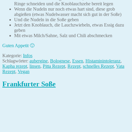
Ringe schneiden und die Knoblauchzehe bereit legen
Wenn die Nudeln nur noch etwas hart sind, diese grob
abgießen (etwas Nudelwasser macht sich gut in der Soße)
Und die Nudeln in die Soße geben
Jetzt den Knoblauch, die Lauchzwiebeln, etwas Essig dazu
geben
Mit etwas Milch/Sahne, Salz und Chili abschmecken
Guten Appetit 🙂
Kategorie:
Infos
Schlagwörter:
aubergine
,
Bolognese
,
Essen
,
Histaminintoleranz
,
Kapha rezept
,
linsen
,
Pitta Rezept
,
Rezept
,
schnelles Rezept
,
Vata
Rezept
,
Vegan
Frankfurter Soße