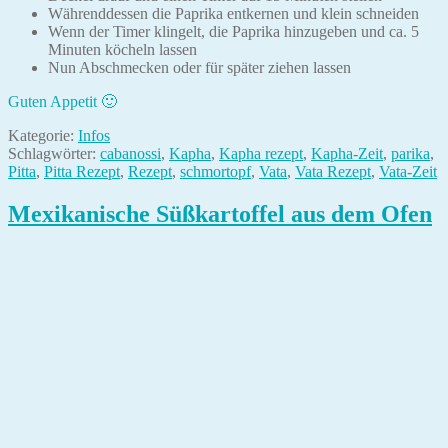
Währenddessen die Paprika entkernen und klein schneiden
Wenn der Timer klingelt, die Paprika hinzugeben und ca. 5
Minuten köcheln lassen
Nun Abschmecken oder für später ziehen lassen
Guten Appetit 🙂
Kategorie:
Infos
Schlagwörter:
cabanossi
,
Kapha
,
Kapha rezept
,
Kapha-Zeit
,
parika
,
Pitta
,
Pitta Rezept
,
Rezept
,
schmortopf
,
Vata
,
Vata Rezept
,
Vata-Zeit
Mexikanische Süßkartoffel aus dem Ofen