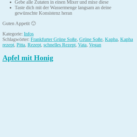
Gebe alle Zutaten in einen Mixer und mixe diese
Taste dich mit der Wassermenge langsam an deine
gewünschte Konsistenz heran
Guten Appetit 🙂
Kategorie:
Infos
Schlagwörter:
Frankfurter Grüne Soße
,
Grüne Soße
,
Kapha
,
Kapha
rezept
,
Pitta
,
Rezept
,
schnelles Rezept
,
Vata
,
Vegan
Apfel mit Honig