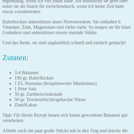
regelmäßig, wenn ich viel zutun habe. Ich frühstücke sie gern oder
nutze sie als Snack für zwischendurch, wenn ich keine Zeit hatte
etwas vorzubereiten.
Haferbocken unterstützen unser Nervensystem. Sie enthalten b
Vitamine, Zink, Magnesium und vieles mehr. So sorgen sie für klare
Gedanken und unterstützen unsere mentale Stärke.
Und das Beste, sie sind unglaublich schnell und einfach gemacht!
Zutaten:
3-4 Bananen
190 gr. Haferflocken
1 EL Nussmus (beispielsweise Mandelmus)
1 Prise Salz
50 gr. Zartitterschokolade
50 gr. Trockenfrüchte/gehackte Nüsse
Zimt/Kakao
Tipp: Für dieses Rezept lassen sich braun gewordene Bananen gut
verarbeiten.
Arbeite auch ein paar große Stücke mit in den Teig und drücke die