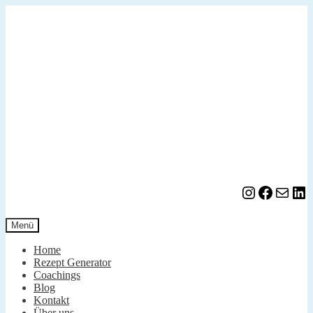
Zur
Zum
Navigation
Inhalt
springen
springen
Instagram
Facebook
E-Mail
LinkedIn
Menü
Home
Rezept Generator
Coachings
Blog
Kontakt
Über uns