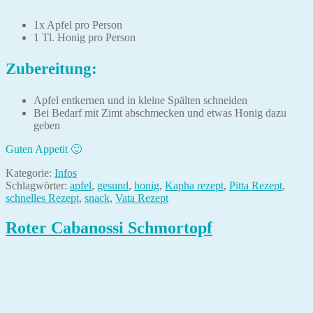
1x Apfel pro Person
1 Tl. Honig pro Person
Zubereitung:
Apfel entkernen und in kleine Spälten schneiden
Bei Bedarf mit Zimt abschmecken und etwas Honig dazu
geben
Guten Appetit 🙂
Kategorie:
Infos
Schlagwörter:
apfel
,
gesund
,
honig
,
Kapha rezept
,
Pitta Rezept
,
schnelles Rezept
,
snack
,
Vata Rezept
Roter Cabanossi Schmortopf