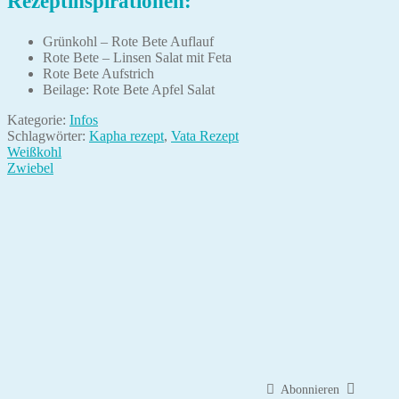
Rezeptinspirationen:
Grünkohl – Rote Bete Auflauf
Rote Bete – Linsen Salat mit Feta
Rote Bete Aufstrich
Beilage: Rote Bete Apfel Salat
Kategorie:
Infos
Schlagwörter:
Kapha rezept
,
Vata Rezept
Beitragsnavigation
Vorheriger
Weißkohl
Beitrag:
Nächster
Zwiebel
Beitrag:
Abonnieren