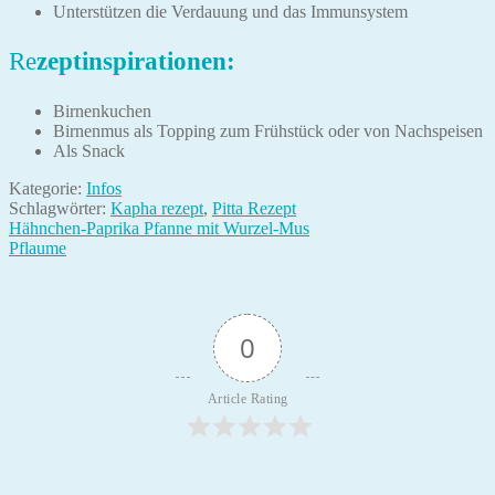
Unterstützen die Verdauung und das Immunsystem
Re
zeptinspirationen:
Birnenkuchen
Birnenmus als Topping zum Frühstück oder von Nachspeisen
Als Snack
Kategorie:
Infos
Schlagwörter:
Kapha rezept
,
Pitta Rezept
Beitragsnavigation
Vorheriger
Hähnchen-Paprika Pfanne mit Wurzel-Mus
Beitrag:
Nächster
Pflaume
Beitrag:
0
Article Rating