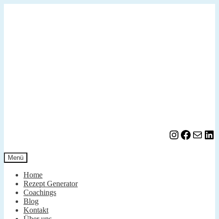
Zur
Zum
Navigation
Inhalt
springen
springen
Instagram
Facebook
E-Mail
LinkedIn
Menü
Home
Rezept Generator
Coachings
Blog
Kontakt
Über uns