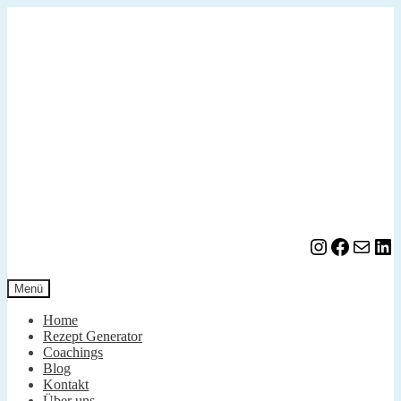
Zur
Zum
Navigation
Inhalt
springen
springen
Instagram
Facebook
E-Mail
LinkedIn
Menü
Home
Rezept Generator
Coachings
Blog
Kontakt
Über uns