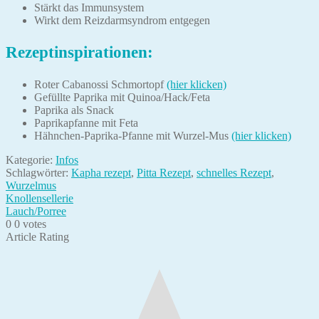
Stärkt das Immunsystem
Wirkt dem Reizdarmsyndrom entgegen
Rezeptinspirationen:
Roter Cabanossi Schmortopf
(hier klicken)
Gefüllte Paprika mit Quinoa/Hack/Feta
Paprika als Snack
Paprikapfanne mit Feta
Hähnchen-Paprika-Pfanne mit Wurzel-Mus
(hier klicken)
Kategorie:
Infos
Schlagwörter:
Kapha rezept
,
Pitta Rezept
,
schnelles Rezept
,
Wurzelmus
Beitragsnavigation
Vorheriger
Knollensellerie
Beitrag:
Nächster
Lauch/Porree
Beitrag:
0
0
votes
Article Rating